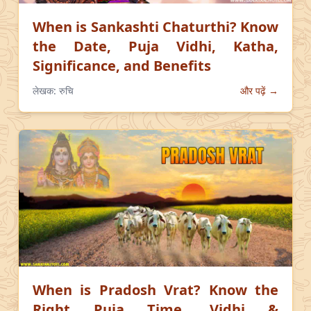
When is Sankashti Chaturthi? Know
the Date, Puja Vidhi, Katha,
Significance, and Benefits
लेखक:
रुचि
और पढ़ें →
When is Pradosh Vrat? Know the
Right Puja Time, Vidhi &