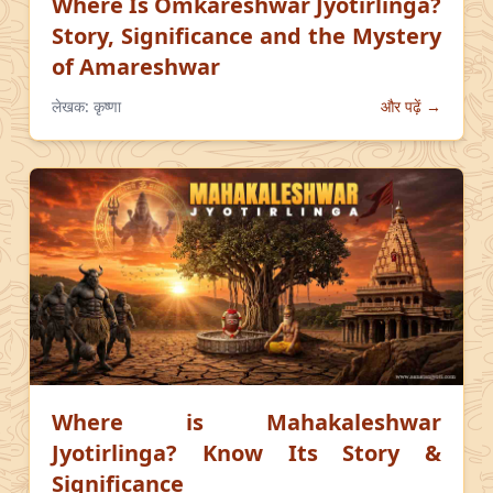
Where Is Omkareshwar Jyotirlinga?
Story, Significance and the Mystery
of Amareshwar
लेखक:
कृष्णा
और पढ़ें →
Where is Mahakaleshwar
Jyotirlinga? Know Its Story &
Significance