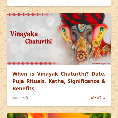
When is Vinayak Chaturthi? Date,
Puja Rituals, Katha, Significance &
Benefits
लेखक:
रुचि
और पढ़ें →