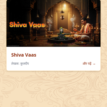
Shiva Vaas
लेखक:
कुलदीप
और पढ़ें →