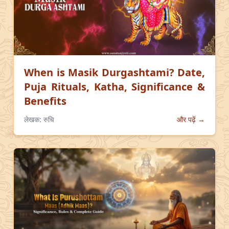
When is Masik Durgashtami? Date,
Puja Rituals, Katha, Significance &
Benefits
लेखक:
रुचि
और पढ़ें →