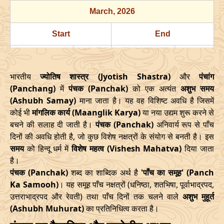
13/06/2026
16:07
Swarglok
14/06/2026
03:1
March
, 2026
18/06/2026
08:16
Mrityulok
08/06/2026
18:5
Start
End
Mrityulok
21/06/2026
15:21
22/06/2026
03:3
Date
Time
Date
Time
-
Patallok
भारतीय
ज्योतिष शास्त्र (Jyotish Shastra)
और
पंचांग
16/03/2026
18:08
21/03/2026
02:27
25/06/2026
07:11
Patallok
25/06/2026
20:0
(Panchang)
में
पंचक (Panchak)
को एक अत्यंत
अशुभ समय
(Ashubh Samay)
माना जाता है। यह वह विशिष्ट अवधि है जिसमें
April
, 2026
29/06/2026
03:06
Patallok
29/06/2026
16:1
कोई भी
मांगलिक कार्य (Maanglik Karya)
या नया उद्यम शुरू करने से
बचने की सलाह दी जाती है।
पंचक (Panchak)
अनिवार्य रूप से पाँच
Start
End
July
, 2026
दिनों की अवधि होती है, जो कुछ विशेष नक्षत्रों के संयोग से बनती है। इस
Date
Time
Date
Time
समय
को हिन्दू धर्म में
विशेष महत्व (Vishesh Mahatva)
दिया जाता
Start
End
Bhadra
है।
Name
13/04/2026
3:38
17/04/2026
12:02
पंचक (Panchak)
शब्द का शाब्दिक अर्थ है
'पाँच का समूह' (Panch
Date
Time
Date
Tim
Ka Samooh)
। यह समूह पाँच नक्षत्रों (धनिष्ठा, शतभिषा, पूर्वाभाद्रपद,
May
, 2026
उत्तराभाद्रपद और रेवती) तथा पाँच दिनों तक चलने वाले
02/07/2026
22:29
Patallok
03/07/2026
अशुभ मुहूर्त
11:2
(Ashubh Muhurat)
का प्रतिनिधित्व करता है।
Start
End
06/07/2026
13:47
Mrityulok
07/07/2026
01:3