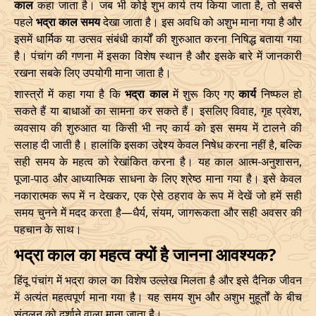
काल
कहा जाता है। जब भी कोई शुभ कार्य तय किया जाता है, तो सबसे
Bhadra
पहले
भद्रा काल समय
देखा जाता है। इस अवधि को अशुभ माना गया है और
Name
Date
Time
Date
Tim
इसमें धार्मिक या उत्सव संबंधी कार्यों की शुरुआत करना निषिद्ध बताया गया
है। पंचांग की गणना में इसका विशेष स्थान है और इसके बारे में जानकारी
01/02/2026
05:42
Mrityulok
01/02/2026
16:44
रखना सबके लिए उपयोगी माना जाता है।
शास्त्रों में कहा गया है कि
भद्रा काल
में शुरू किए गए
कार्य
निष्फल हो
04/02/2026
12:24
Mrityulok
05/02/2026
00:0
सकते हैं या बाधाओं का सामना कर सकते हैं। इसलिए विवाह, गृह प्रवेश,
08/02/2026
02:55:00
Patallok
08/02/2026
15:5
व्यवसाय की शुरुआत या किसी भी नए कार्य को इस समय में टालने की
सलाह दी जाती है। हालांकि इसका उद्देश्य केवल निषेध करना नहीं है, बल्कि
11/02/2026
23:10
Swarglok
12/02/2026
12:2
सही समय के महत्व को रेखांकित करना है। यह काल आत्म-अनुशासन,
पूजा-पाठ और आध्यात्मिक साधना के लिए श्रेष्ठ माना गया है। इसे केवल
15/02/2026
17:04
Patallok
16/02/2026
05:2
नकारात्मक रूप में न देखकर, एक ऐसे ठहराव के रूप में देखें जो हमें सही
समय चुनने में मदद करता है—धैर्य, संयम, जागरूकता और सही अवसर की
21/02/2026
01:49:00
Mrityulok
21/02/2026
13:0
पहचान के साथ।
भद्रा काल का महत्व क्यों है जानना आवश्यक?
24/02/2026
07:02
Swarglok
24/02/2026
17:5
हिंदू पंचांग में भद्रा काल का विशेष उल्लेख मिलता है और इसे दैनिक जीवन
27/02/2026
11:32
Swarglok
27/02/2026
22:3
में अत्यंत महत्वपूर्ण माना गया है। यह समय शुभ और अशुभ मुहूर्तों के बीच
संतुलन को दर्शाने वाला माना जाता है।
March
, 2026