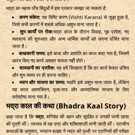
भद्रा का महत्व पाँच बिंदुओं में इस प्रकार समझा जा सकता है:
Start
End
Bhadra
करण संकेत:
यह विष्टि करण (Vishti Karana) से जुड़ा हुआ है,
Name
जिसे सभी करणों में सबसे अधिक अशुभ माना जाता है।
Date
Time
Date
Tim
शुभ कार्यों पर रोक:
भद्रा काल के दौरान विवाह, गृह प्रवेश, नए
व्यवसाय की शुरुआत और अन्य धार्मिक कार्यों को करना वर्जित माना
02/03/2026
17:55
Mrityulok
03/03/2026
05:3
जाता है।
बाधाकारी समय:
इसे बाधा और अशांति का काल कहा गया है, जिसमें
06/03/2026
05:28
Patallok
06/03/2026
17:5
आरंभ किए गए कार्य अक्सर सफल नहीं होते।
सावधानी का प्रतीक:
यह हमें सिखाता है कि हर कार्य केवल उचित
09/03/2026
23:27
Swarglok
10/03/2026
12:4
और शुभ समय पर ही करना चाहिए।
13/03/2026
19:19:00
Patallok
14/03/2026
08:1
ध्यान और साधना का समय:
यद्यपि इसे अशुभ माना जाता है, लेकिन
यह काल आत्मचिंतन, पूजा-पाठ और आध्यात्मिक साधना के लिए
17/03/2026
09:22
Mrityulok
17/03/2026
20:5
सर्वश्रेष्ठ माना गया है।
भद्रा काल की कथा (Bhadra Kaal Story)
22/03/2026
10:35
Swarglok
22/03/2026
21:1
कहा जाता है कि
भद्रा
, शनिदेव की बहन और सूर्यदेव व उनकी पत्नी छाया
25/03/2026
13:49
Swarglok
26/03/2026
00:4
की पुत्री थीं। स्वभाव से वह उग्र और शक्तिशाली मानी जाती थीं। प्राचीन
कथाओं के अनुसार, भगवान ब्रह्मा ने भद्रा को पृथ्वी पर प्राणियों की परीक्षा