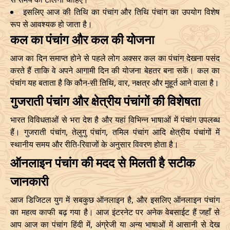
07/11/2026
10:48
Patallok
07/11/2026
23:0
इसलिए आज की तिथि का पंचांग और तिथि पंचांग का उपयोग विशेष
रूप से आवश्यक हो जाता है।
13/11/2026
07:26
Patallok
13/11/2026
20:4
कल का पंचांग और कल की योजना
Patallok
-
आज का दिन समाप्त होने से पहले लोग अक्सर कल का पंचांग देखना पसंद
17/11/2026
04:19
17/11/2026
17:1
Mrityulok
करते हैं ताकि वे अपने आगामी दिन की योजना बेहतर बना सकें। कल का
पंचांग यह बताता है कि कौन-सी तिथि, वार, नक्षत्र और मुहूर्त आने वाला है।
20/11/2026
18:53
Mrityulok
21/11/2026
06:3
गुजराती पंचांग और क्षेत्रीय पंचांगों की विशेषता
23/11/2026
23:42
Swarglok
24/11/2026
10:0
भारत विविधताओं से भरा देश है और यहां विभिन्न भाषाओं में पंचांग उपलब्ध
हैं। गुजराती पंचांग, तेलुगु पंचांग, तमिल पंचांग आदि क्षेत्रीय पंचांगों में
26/11/2026
20:32
Swarglok
27/11/2026
09:4
स्थानीय समय और रीति-रिवाजों के अनुसार विवरण होता है।
30/11/2026
01:46
Mrityulok
30/11/2026
12:5
ऑनलाइन पंचांग की मदद से मिलती है सटीक
जानकारी
December
, 2026
आज डिजिटल युग में सबकुछ ऑनलाइन है, और इसलिए ऑनलाइन पंचांग
Start
End
Bhadra
का महत्व काफी बढ़ गया है। आज इंटरनेट पर अनेक वेबसाईट हैं जहाँ से
Name
आप आज का पंचांग हिंदी में, अंग्रेजी या अन्य भाषाओं में आसानी से देख
Date
Time
Date
Tim