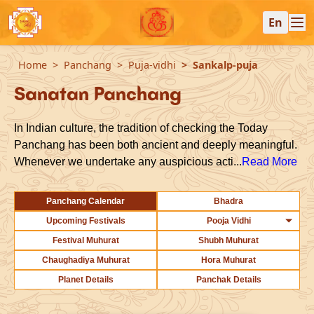
En
Home
Panchang
Puja-vidhi
Sankalp-puja
Sanatan Panchang
In Indian culture, the tradition of checking the Today
Panchang has been both ancient and deeply meaningful.
Whenever we undertake any auspicious acti...
Read More
Panchang Calendar
Bhadra
Upcoming Festivals
Pooja Vidhi
Festival Muhurat
Shubh Muhurat
Chaughadiya Muhurat
Hora Muhurat
Planet Details
Panchak Details