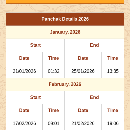
20/05/2026
00:42
Swarglok
20/05/2026
11:0
23/05/2026
05:04
Mrityulok
23/05/2026
16:4
Panchak Details
2026
26/05/2026
17:45
Patallok
27/05/2026
06:2
January
, 2026
30/05/2026
11:57
Swarglok
31/05/2026
01:0
Start
End
June
, 2026
Date
Time
Date
Time
Start
End
Bhadra
21/01/2026
01:32
25/01/2026
13:35
Name
Date
Time
Date
Tim
February
, 2026
03/06/2026
08:11
Patallok
03/06/2026
21:2
Start
End
07/06/2026
02:42
Mrityulok
07/06/2026
15:0
Date
Time
Date
Time
10/06/2026
13:46
Mrityulok
11/06/2026
00:5
17/02/2026
09:01
21/02/2026
19:06