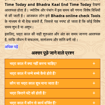
23/04/2026
20:49
Mrityulok
24/04/2026
08:0
Time Today and Bhadra Kaal End Time Today
देखना
आवश्यक होता है। ज्योतिष और पंचांग में इस समय की गणना विशेष विधियों
27/04/2026
06:10
Mrityulok
27/04/2026
18:1
से की जाती है। आजकल लोग इसे
Bhadra online check Tools
के माध्यम से भी देख सकते हैं, जिससे यह स्पष्ट हो जाता है कि कोई विशेष
30/04/2026
21:12
Patallok
01/05/2026
10:0
समय शुभ है या अशुभ।
May
, 2026
इसलिए, भद्रा काल की सही शुरुआत और अंत का समय जानना आवश्यक
है, ताकि जीवन में सफलता, सामंजस्य और शांति बनी रहे।
Start
End
Bhadra
अधिक पढ़ें
Name
अक्सर पूछे जाने वाले प्रश्न
Date
Time
Date
Tim
+
04/05/2026
भद्रा काल में क्या नहीं करना चाहिए?
16:12
Swarglok
05/05/2026
05:2
+
भद्रा काल में जन्मे बच्चे कैसे होते हैं?
08/05/2026
12:21
Patallok
09/05/2026
01:1
+
कौन सा भद्रा काल शुभ माना जाता है?
12/05/2026
03:08
Mrityulok
12/05/2026
14:5
+
भद्रा कितने घंटे की होती है?
15/05/2026
08:31
Swarglok
15/05/2026
18:5
+
भद्रा काल में कौन से कार्य वर्जित हैं?