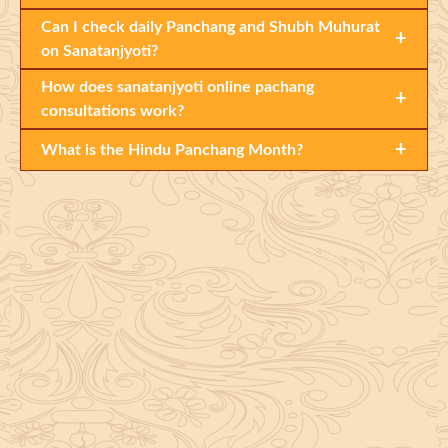
Can I check daily Panchang and Shubh Muhurat
+
on Sanatanjyoti?
How does sanatanjyoti online pachang
+
consultations work?
+
What is the Hindu Panchang Month?