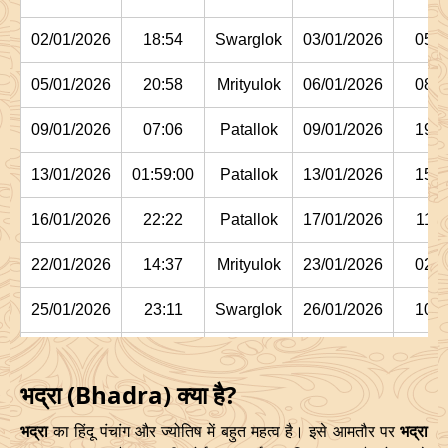
02/01/2026
18:54
Swarglok
03/01/2026
05:1
05/01/2026
20:58
Mrityulok
06/01/2026
08:0
09/01/2026
07:06
Patallok
09/01/2026
19:4
13/01/2026
01:59:00
Patallok
13/01/2026
15:1
16/01/2026
22:22
Patallok
17/01/2026
11:1
22/01/2026
14:37
Mrityulok
23/01/2026
02:2
25/01/2026
23:11
Swarglok
26/01/2026
10:1
29/01/2026
03:15:00
Swarglok
29/01/2026
13:5
भद्रा (Bhadra) क्या है?
February
, 2026
भद्रा
का हिंदू पंचांग और ज्योतिष में बहुत महत्व है। इसे आमतौर पर
भद्रा
Start
End