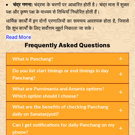
चंद्र गणना:
चंद्रमा के चरणों पर आधारित होती है। चंद्र मास में शुक्ल
पक्ष और कृष्ण पक्ष के माध्यम से तिथियाँ निर्धारित होती हैं।
धार्मिक कार्यों में इन दोनों प्रणालियों का समन्वय आवश्यक होता है, जिससे
कि शुभ कार्यों के लिए सर्वोत्तम मुहूर्त निकाला जा सके।
Read More
Frequently
Asked Questions
+
What is Panchang?
Do you list start timings or end timings in day
+
Panchang?
What are Purnimanta and Amanta options?
+
Which option should I choose?
What are the benefits of checking Panchang
+
daily on Sanatanjyoti?
Can I get notifications for daily Panchang on my
+
phone?