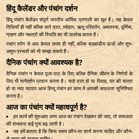
22/10/2026
02:29
Mrityulok
22/10/2026
14:4
हिंदू कैलेंडर और पंचांग दर्शन
Mrityulok
हिंदू पंचांग कैलेंडर संपूर्ण भारतीय धार्मिक प्रणाली का मूल है। यह केवल
25/10/2026
11:57
-
25/10/2026
22:4
तिथियाँ ही नहीं बल्कि सारे व्रत, त्योहार, ऋतु परिवर्तन, अमावस्या, पूर्णिमा,
Swarglok
ग्रहण और नक्षत्रों की स्थिति का भी उल्लेख करता है।
पंचांग दर्पण से आप केवल समय ही नहीं, बल्कि ब्रह्मांडीय ऊर्जा और शुभ-
28/10/2026
14:36
Swarglok
29/10/2026
01:0
अशुभ प्रभावों को भी समझ सकते हैं।
Swarglok
दैनिक पंचांग क्यों आवश्यक है?
31/10/2026
16:57
-
01/11/2026
03:4
Mrityulok
दैनिक पंचांग न केवल पूजा-पाठ के लिए बल्कि दैनिक जीवन के निर्णयों के
लिए भी मार्गदर्शन प्रदान करता है। चाहे व्रत हो या विवाह, घर की यात्रा
November
, 2026
हो या नया व्यापार आज हिन्दू पंचांग हर काम में आपकी सफलता सुनिश्चित
करता है।
Start
End
Bhadra
आज का पंचांग क्यों महत्वपूर्ण है?
Name
Date
Time
Date
Tim
हर कार्य की शुरुआत अगर आज का पंचांग देखकर की जाए, तो सफलता
की संभावना कई गुना बढ़ जाती है।
03/11/2026
23:28
Mrityulok
04/11/2026
11:0
यह हमें बताता है कि किस समय कौन-सा कार्य करना चाहिए और कौन-
से समय को टालना चाहिए।