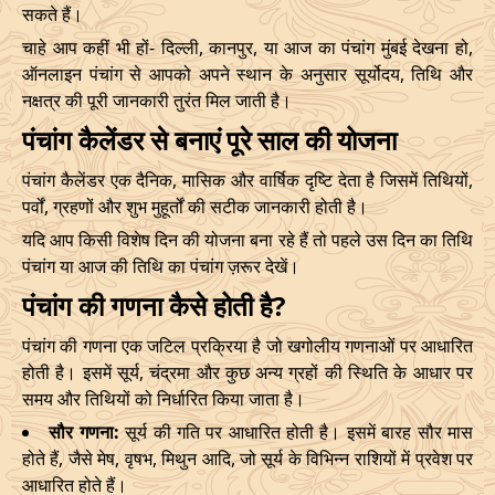
सकते हैं।
03/12/2026
10:57
Patallok
03/12/2026
23:0
चाहे आप कहीं भी हों- दिल्ली, कानपुर, या आज का पंचांग मुंबई देखना हो,
ऑनलाइन पंचांग से आपको अपने स्थान के अनुसार सूर्योदय, तिथि और
Patallok
-
नक्षत्र की पूरी जानकारी तुरंत मिल जाती है।
07/12/2026
02:21
07/12/2026
15:1
Swarglok
पंचांग कैलेंडर से बनाएं पूरे साल की योजना
13/12/2026
03:26
Patallok
13/12/2026
16:4
पंचांग कैलेंडर एक दैनिक, मासिक और वार्षिक दृष्टि देता है जिसमें तिथियों,
पर्वों, ग्रहणों और शुभ मुहूर्तों की सटीक जानकारी होती है।
16/12/2026
22:45
Mrityulok
17/12/2026
11:1
यदि आप किसी विशेष दिन की योजना बना रहे हैं तो पहले उस दिन का तिथि
पंचांग या आज की तिथि का पंचांग ज़रूर देखें।
20/12/2026
09:12
Swarglok
20/12/2026
20:1
पंचांग की गणना कैसे होती है?
23/12/2026
10:48
Swarglok
23/12/2026
20:5
पंचांग की गणना एक जटिल प्रक्रिया है जो खगोलीय गणनाओं पर आधारित
26/12/2026
09:45
Mrityulok
26/12/2026
20:0
होती है। इसमें सूर्य, चंद्रमा और कुछ अन्य ग्रहों की स्थिति के आधार पर
समय और तिथियों को निर्धारित किया जाता है।
Mrityulok
29/12/2026
13:25
30/12/2026
01:0
सौर गणना:
सूर्य की गति पर आधारित होती है। इसमें बारह सौर मास
-
Patallok
होते हैं, जैसे मेष, वृषभ, मिथुन आदि, जो सूर्य के विभिन्न राशियों में प्रवेश पर
आधारित होते हैं।