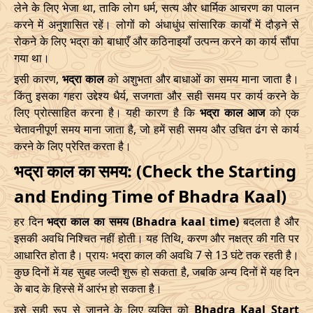
28/03/2026
20:16
Mrityulok
29/03/2026
07:4
लेने के लिए भेजा था, ताकि लोग धर्म, सत्य और धार्मिक आचरण का पालन
करने में अनुशासित रहें। लोगों को अंधाधुंध सांसारिक कार्यों में दौड़ने से
April
, 2026
रोकने के लिए भद्रा को बाधाएँ और कठिनाइयाँ उत्पन्न करने का कार्य सौंपा
गया था।
Start
End
Bhadra
इसी कारण,
भद्रा काल
को अशुभता और बाधाओं का समय माना जाता है।
Name
किंतु इसका गहरा उद्देश्य धैर्य, सजगता और सही समय पर कार्य करने के
Date
Time
Date
Tim
लिए प्रोत्साहित करना है। यही कारण है कि
भद्रा काल आज
को एक
01/04/2026
07:07
Mrityulok
01/04/2026
19:2
चेतावनीपूर्ण समय माना जाता है, जो हमें सही समय और उचित ढंग से कार्य
करने के लिए प्रेरित करता है।
04/04/2026
23:04
Patallok
05/04/2026
11:5
भद्रा काल का समय: (Check the Starting
08/04/2026
19:01
Patallok
09/04/2026
08:0
and Ending Time of Bhadra Kaal)
हर दिन
भद्रा काल का समय (Bhadra kaal time)
बदलता है और
12/04/2026
12:56
Patallok
13/04/2026
01:1
इसकी अवधि निश्चित नहीं होती। यह तिथि, करण और नक्षत्र की गति पर
15/04/2026
22:32
Mrityulok
16/04/2026
09:3
आधारित होता है। प्रायः भद्रा काल की अवधि 7 से 13 घंटे तक रहती है।
कुछ दिनों में यह सुबह जल्दी शुरू हो सकता है, जबकि अन्य दिनों में यह दिन
20/04/2026
17:51
Swarglok
21/04/2026
04:1
के बाद के हिस्से में आरंभ हो सकता है।
इसे सही रूप से जानने के लिए व्यक्ति को
Bhadra Kaal Start