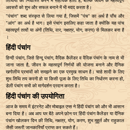
तिथियों को निर्धारित करने में सहायक होता है, बल्कि जीवन के महत्वपूर्ण
29/09/2026
06:12
Swarglok
29/09/2026
17:1
अवसरों को शुभ और सफल बनाने में भी मदद करता है।
14/12/2026
22:31
19/12/2026
15:57
"पंचांग" शब्द संस्कृत से लिया गया है, जिसमें "पंच" का अर्थ है पाँच और
October
, 2026
"आंग" का अर्थ है भाग। इसे पंचांग इसलिए कहा जाता है क्योंकि यह पांच
महत्वपूर्ण तत्वों या अंगों (तिथि, वार, नक्षत्र, योग, करण) से मिलकर बना है
Start
End
Bhadra
।
Name
हिंदी पंचांग
Date
Time
Date
Tim
हिन्दी पंचांग, जिसे हिन्दू पंचांग, वैदिक कैलेंडर व वैदिक पंचांग के नाम से भी
02/10/2026
10:15
Swarglok
02/10/2026
21:0
जाना जाता है, जीवन के महत्वपूर्ण निर्णयों की योजना बनाने और दैनिक
खगोलीय प्रभावों को समझने का एक प्रमुख साधन है। चाहे शादी के लिए
05/10/2026
15:00
Mrityulok
06/10/2026
02:0
शुभ तिथि तय करनी हो या किसी पूजा के लिए तिथि का निर्धारण करना हो,
Mrityulok
डेली पंचांग सभी को मार्गदर्शन प्रदान करता है।
08/10/2026
22:15
09/10/2026
09:5
-
Patallok
हिंदी पंचांग की उपयोगिता
14/10/2026
12:20
Swarglok
15/10/2026
01:1
आज के समय में इंटरनेट और मोबाइल एप्स ने हिंदी पंचांग को और भी आसान
बना दिया है। अब आप घर बैठे अपने फ़ोन पर हिंदी पंचांग कैलेंडर या दैनिक
18/10/2026
08:28
Patallok
18/10/2026
21:3
पंचांग खोलकर दिन की तिथि, नक्षत्र, योग, करण, शुभ मुहूर्त और राहुकाल
जैसी जरूरी जानकारियाँ प्राप्त कर सकते हैं।