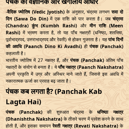
पंचक का वैज्ञानिक और खगोलीय आधार
Date
Time
Date
Time
09/07/2026
21:27
Swarglok
10/07/2026
08:1
-
वैदिक ज्योतिष (Vedic Jyotish)
के अनुसार, चंद्रमा लगभग
सवा दो
दिन (Sawa Do Din)
में एक राशि को पार करता है। जब
चंद्रमा
10/05/2026
12:06
14/05/2026
22:43
12/07/2026
22:29
Swarglok
13/07/2026
08:3
(Chandra) कुंभ (Kumbh Rashi)
और
मीन राशि (Meen
Rashi)
में भ्रमण करता है, तो यह पाँच नक्षत्रों (धनिष्ठा, शतभिषा,
June
, 2026
17/07/2026
17:35
Mrityulok
18/07/2026
04:4
पूर्वाभाद्रपद, उत्तराभाद्रपद और रेवती) से होकर गुजरता है। यह
पांच दिनों
की अवधि (Paanch Dino Ki Avadhi)
ही
पंचक (Panchak)
Start
End
21/07/2026
04:02
Patallok
21/07/2026
16:3
कहलाती है।
Date
Time
Date
Time
भारतीय ज्योतिष में 27 नक्षत्र हैं, और
पंचक (Panchak)
अंतिम पाँच
24/07/2026
22:23
Swarglok
25/07/2026
11:3
नक्षत्रों के संयोग से बनता है। ये
पाँच नक्षत्र (Paanch Nakshatra)
06/06/2026
18:58
11/06/2026
8:15
अपनी प्रकृति में उग्र और अस्थिर माने जाते हैं, जिससे इस अवधि में
28/07/2026
18:18
Patallok
29/07/2026
08:1
नकारात्मक ऊर्जा का प्रवाह बढ़ जाता है।
July
, 2026
August
, 2026
पंचक कब लगता है? (Panchak Kab
Start
End
Lagta Hai)
Start
End
Bhadra
Name
Date
Time
Date
Time
पंचक (Panchak)
की शुरुआत चंद्रमा के
धनिष्ठा नक्षत्र
Date
Time
Date
Tim
(Dhanishtha Nakshatra)
के तीसरे चरण में प्रवेश करने के साथ
04/07/2026
0:45
08/07/2026
15:59
होती है, और इसका समापन
रेवती नक्षत्र (Revati Nakshatra)
के
01/08/2026
10:49
Mrityulok
01/08/2026
23:0