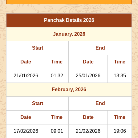
20/05/2026
00:42
Swarglok
20/05/2026
11:0
23/05/2026
05:04
Mrityulok
23/05/2026
16:4
Panchak Details
2026
26/05/2026
17:45
Patallok
27/05/2026
06:2
January
, 2026
30/05/2026
11:57
Swarglok
31/05/2026
01:0
Start
End
June
, 2026
Date
Time
Date
Time
Start
End
Bhadra
21/01/2026
01:32
25/01/2026
13:35
Name
Date
Time
Date
Tim
February
, 2026
03/06/2026
08:11
Patallok
03/06/2026
21:2
Start
End
07/06/2026
02:42
Mrityulok
07/06/2026
15:0
Date
Time
Date
Time
10/06/2026
13:46
Mrityulok
11/06/2026
00:5
17/02/2026
09:01
21/02/2026
19:06