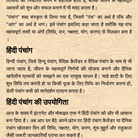
तिथियों को निर्धारित करने में सहायक होता है, बल्कि जीवन के महत्वपूर्ण
29/09/2026
06:12
Swarglok
29/09/2026
17:1
अवसरों को शुभ और सफल बनाने में भी मदद करता है।
14/12/2026
22:31
19/12/2026
15:57
"पंचांग" शब्द संस्कृत से लिया गया है, जिसमें "पंच" का अर्थ है पाँच और
October
, 2026
"आंग" का अर्थ है भाग। इसे पंचांग इसलिए कहा जाता है क्योंकि यह पांच
महत्वपूर्ण तत्वों या अंगों (तिथि, वार, नक्षत्र, योग, करण) से मिलकर बना है
Start
End
Bhadra
।
Name
हिंदी पंचांग
Date
Time
Date
Tim
हिन्दी पंचांग, जिसे हिन्दू पंचांग, वैदिक कैलेंडर व वैदिक पंचांग के नाम से भी
02/10/2026
10:15
Swarglok
02/10/2026
21:0
जाना जाता है, जीवन के महत्वपूर्ण निर्णयों की योजना बनाने और दैनिक
खगोलीय प्रभावों को समझने का एक प्रमुख साधन है। चाहे शादी के लिए
05/10/2026
15:00
Mrityulok
06/10/2026
02:0
शुभ तिथि तय करनी हो या किसी पूजा के लिए तिथि का निर्धारण करना हो,
Mrityulok
डेली पंचांग सभी को मार्गदर्शन प्रदान करता है।
08/10/2026
22:15
09/10/2026
09:5
-
Patallok
हिंदी पंचांग की उपयोगिता
14/10/2026
12:20
Swarglok
15/10/2026
01:1
आज के समय में इंटरनेट और मोबाइल एप्स ने हिंदी पंचांग को और भी आसान
बना दिया है। अब आप घर बैठे अपने फ़ोन पर हिंदी पंचांग कैलेंडर या दैनिक
18/10/2026
08:28
Patallok
18/10/2026
21:3
पंचांग खोलकर दिन की तिथि, नक्षत्र, योग, करण, शुभ मुहूर्त और राहुकाल
जैसी जरूरी जानकारियाँ प्राप्त कर सकते हैं।