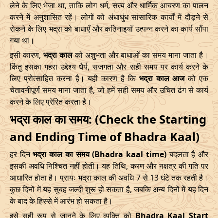
28/03/2026
20:16
Mrityulok
29/03/2026
07:4
लेने के लिए भेजा था, ताकि लोग धर्म, सत्य और धार्मिक आचरण का पालन
करने में अनुशासित रहें। लोगों को अंधाधुंध सांसारिक कार्यों में दौड़ने से
April
, 2026
रोकने के लिए भद्रा को बाधाएँ और कठिनाइयाँ उत्पन्न करने का कार्य सौंपा
गया था।
Start
End
Bhadra
इसी कारण,
भद्रा काल
को अशुभता और बाधाओं का समय माना जाता है।
Name
किंतु इसका गहरा उद्देश्य धैर्य, सजगता और सही समय पर कार्य करने के
Date
Time
Date
Tim
लिए प्रोत्साहित करना है। यही कारण है कि
भद्रा काल आज
को एक
01/04/2026
07:07
Mrityulok
01/04/2026
19:2
चेतावनीपूर्ण समय माना जाता है, जो हमें सही समय और उचित ढंग से कार्य
करने के लिए प्रेरित करता है।
04/04/2026
23:04
Patallok
05/04/2026
11:5
भद्रा काल का समय: (Check the Starting
08/04/2026
19:01
Patallok
09/04/2026
08:0
and Ending Time of Bhadra Kaal)
हर दिन
भद्रा काल का समय (Bhadra kaal time)
बदलता है और
12/04/2026
12:56
Patallok
13/04/2026
01:1
इसकी अवधि निश्चित नहीं होती। यह तिथि, करण और नक्षत्र की गति पर
15/04/2026
22:32
Mrityulok
16/04/2026
09:3
आधारित होता है। प्रायः भद्रा काल की अवधि 7 से 13 घंटे तक रहती है।
कुछ दिनों में यह सुबह जल्दी शुरू हो सकता है, जबकि अन्य दिनों में यह दिन
20/04/2026
17:51
Swarglok
21/04/2026
04:1
के बाद के हिस्से में आरंभ हो सकता है।
इसे सही रूप से जानने के लिए व्यक्ति को
Bhadra Kaal Start