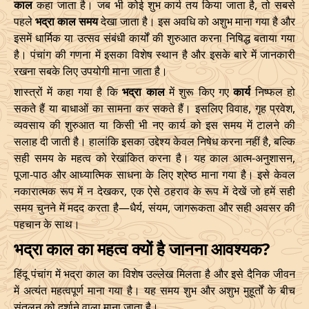
काल
कहा जाता है। जब भी कोई शुभ कार्य तय किया जाता है, तो सबसे
Bhadra
पहले
भद्रा काल समय
देखा जाता है। इस अवधि को अशुभ माना गया है और
Name
Date
Time
Date
Tim
इसमें धार्मिक या उत्सव संबंधी कार्यों की शुरुआत करना निषिद्ध बताया गया
है। पंचांग की गणना में इसका विशेष स्थान है और इसके बारे में जानकारी
01/02/2026
05:42
Mrityulok
01/02/2026
16:44
रखना सबके लिए उपयोगी माना जाता है।
शास्त्रों में कहा गया है कि
भद्रा काल
में शुरू किए गए
कार्य
निष्फल हो
04/02/2026
12:24
Mrityulok
05/02/2026
00:0
सकते हैं या बाधाओं का सामना कर सकते हैं। इसलिए विवाह, गृह प्रवेश,
08/02/2026
02:55:00
Patallok
08/02/2026
15:5
व्यवसाय की शुरुआत या किसी भी नए कार्य को इस समय में टालने की
सलाह दी जाती है। हालांकि इसका उद्देश्य केवल निषेध करना नहीं है, बल्कि
11/02/2026
23:10
Swarglok
12/02/2026
12:2
सही समय के महत्व को रेखांकित करना है। यह काल आत्म-अनुशासन,
पूजा-पाठ और आध्यात्मिक साधना के लिए श्रेष्ठ माना गया है। इसे केवल
15/02/2026
17:04
Patallok
16/02/2026
05:2
नकारात्मक रूप में न देखकर, एक ऐसे ठहराव के रूप में देखें जो हमें सही
समय चुनने में मदद करता है—धैर्य, संयम, जागरूकता और सही अवसर की
21/02/2026
01:49:00
Mrityulok
21/02/2026
13:0
पहचान के साथ।
भद्रा काल का महत्व क्यों है जानना आवश्यक?
24/02/2026
07:02
Swarglok
24/02/2026
17:5
हिंदू पंचांग में भद्रा काल का विशेष उल्लेख मिलता है और इसे दैनिक जीवन
27/02/2026
11:32
Swarglok
27/02/2026
22:3
में अत्यंत महत्वपूर्ण माना गया है। यह समय शुभ और अशुभ मुहूर्तों के बीच
संतुलन को दर्शाने वाला माना जाता है।
March
, 2026