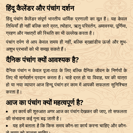
22/10/2026
02:29
Mrityulok
22/10/2026
14:4
हिंदू कैलेंडर और पंचांग दर्शन
Mrityulok
हिंदू पंचांग कैलेंडर संपूर्ण भारतीय धार्मिक प्रणाली का मूल है। यह केवल
25/10/2026
11:57
-
25/10/2026
22:4
तिथियाँ ही नहीं बल्कि सारे व्रत, त्योहार, ऋतु परिवर्तन, अमावस्या, पूर्णिमा,
Swarglok
ग्रहण और नक्षत्रों की स्थिति का भी उल्लेख करता है।
पंचांग दर्पण से आप केवल समय ही नहीं, बल्कि ब्रह्मांडीय ऊर्जा और शुभ-
28/10/2026
14:36
Swarglok
29/10/2026
01:0
अशुभ प्रभावों को भी समझ सकते हैं।
Swarglok
दैनिक पंचांग क्यों आवश्यक है?
31/10/2026
16:57
-
01/11/2026
03:4
Mrityulok
दैनिक पंचांग न केवल पूजा-पाठ के लिए बल्कि दैनिक जीवन के निर्णयों के
लिए भी मार्गदर्शन प्रदान करता है। चाहे व्रत हो या विवाह, घर की यात्रा
November
, 2026
हो या नया व्यापार आज हिन्दू पंचांग हर काम में आपकी सफलता सुनिश्चित
करता है।
Start
End
Bhadra
आज का पंचांग क्यों महत्वपूर्ण है?
Name
Date
Time
Date
Tim
हर कार्य की शुरुआत अगर आज का पंचांग देखकर की जाए, तो सफलता
की संभावना कई गुना बढ़ जाती है।
03/11/2026
23:28
Mrityulok
04/11/2026
11:0
यह हमें बताता है कि किस समय कौन-सा कार्य करना चाहिए और कौन-
से समय को टालना चाहिए।