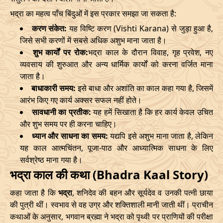
भद्रा का महत्व पाँच बिंदुओं में इस प्रकार समझा जा सकता है:
Start
End
Bhadra
करण संकेत:
यह विष्टि करण (Vishti Karana) से जुड़ा हुआ है,
Name
जिसे सभी करणों में सबसे अधिक अशुभ माना जाता है।
Date
Time
Date
Tim
शुभ कार्यों पर रोक:
भद्रा काल के दौरान विवाह, गृह प्रवेश, नए
व्यवसाय की शुरुआत और अन्य धार्मिक कार्यों को करना वर्जित माना
02/03/2026
17:55
Mrityulok
03/03/2026
05:3
जाता है।
बाधाकारी समय:
इसे बाधा और अशांति का काल कहा गया है, जिसमें
06/03/2026
05:28
Patallok
06/03/2026
17:5
आरंभ किए गए कार्य अक्सर सफल नहीं होते।
सावधानी का प्रतीक:
यह हमें सिखाता है कि हर कार्य केवल उचित
09/03/2026
23:27
Swarglok
10/03/2026
12:4
और शुभ समय पर ही करना चाहिए।
13/03/2026
19:19:00
Patallok
14/03/2026
08:1
ध्यान और साधना का समय:
यद्यपि इसे अशुभ माना जाता है, लेकिन
यह काल आत्मचिंतन, पूजा-पाठ और आध्यात्मिक साधना के लिए
17/03/2026
09:22
Mrityulok
17/03/2026
20:5
सर्वश्रेष्ठ माना गया है।
भद्रा काल की कथा (Bhadra Kaal Story)
22/03/2026
10:35
Swarglok
22/03/2026
21:1
कहा जाता है कि
भद्रा
, शनिदेव की बहन और सूर्यदेव व उनकी पत्नी छाया
25/03/2026
13:49
Swarglok
26/03/2026
00:4
की पुत्री थीं। स्वभाव से वह उग्र और शक्तिशाली मानी जाती थीं। प्राचीन
कथाओं के अनुसार, भगवान ब्रह्मा ने भद्रा को पृथ्वी पर प्राणियों की परीक्षा