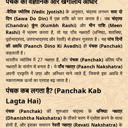
पंचक का वैज्ञानिक और खगोलीय आधार
Date
Time
Date
Time
09/07/2026
21:27
Swarglok
10/07/2026
08:1
-
वैदिक ज्योतिष (Vedic Jyotish)
के अनुसार, चंद्रमा लगभग
सवा दो
दिन (Sawa Do Din)
में एक राशि को पार करता है। जब
चंद्रमा
10/05/2026
12:06
14/05/2026
22:43
12/07/2026
22:29
Swarglok
13/07/2026
08:3
(Chandra) कुंभ (Kumbh Rashi)
और
मीन राशि (Meen
Rashi)
में भ्रमण करता है, तो यह पाँच नक्षत्रों (धनिष्ठा, शतभिषा,
June
, 2026
17/07/2026
17:35
Mrityulok
18/07/2026
04:4
पूर्वाभाद्रपद, उत्तराभाद्रपद और रेवती) से होकर गुजरता है। यह
पांच दिनों
की अवधि (Paanch Dino Ki Avadhi)
ही
पंचक (Panchak)
Start
End
21/07/2026
04:02
Patallok
21/07/2026
16:3
कहलाती है।
Date
Time
Date
Time
भारतीय ज्योतिष में 27 नक्षत्र हैं, और
पंचक (Panchak)
अंतिम पाँच
24/07/2026
22:23
Swarglok
25/07/2026
11:3
नक्षत्रों के संयोग से बनता है। ये
पाँच नक्षत्र (Paanch Nakshatra)
06/06/2026
18:58
11/06/2026
8:15
अपनी प्रकृति में उग्र और अस्थिर माने जाते हैं, जिससे इस अवधि में
28/07/2026
18:18
Patallok
29/07/2026
08:1
नकारात्मक ऊर्जा का प्रवाह बढ़ जाता है।
July
, 2026
August
, 2026
पंचक कब लगता है? (Panchak Kab
Start
End
Lagta Hai)
Start
End
Bhadra
Name
Date
Time
Date
Time
पंचक (Panchak)
की शुरुआत चंद्रमा के
धनिष्ठा नक्षत्र
Date
Time
Date
Tim
(Dhanishtha Nakshatra)
के तीसरे चरण में प्रवेश करने के साथ
04/07/2026
0:45
08/07/2026
15:59
होती है, और इसका समापन
रेवती नक्षत्र (Revati Nakshatra)
के
01/08/2026
10:49
Mrityulok
01/08/2026
23:0