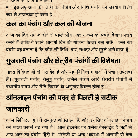
07/11/2026
10:48
Patallok
07/11/2026
23:0
इसलिए आज की तिथि का पंचांग और तिथि पंचांग का उपयोग विशेष
रूप से आवश्यक हो जाता है।
13/11/2026
07:26
Patallok
13/11/2026
20:4
कल का पंचांग और कल की योजना
Patallok
-
आज का दिन समाप्त होने से पहले लोग अक्सर कल का पंचांग देखना पसंद
17/11/2026
04:19
17/11/2026
17:1
Mrityulok
करते हैं ताकि वे अपने आगामी दिन की योजना बेहतर बना सकें। कल का
पंचांग यह बताता है कि कौन-सी तिथि, वार, नक्षत्र और मुहूर्त आने वाला है।
20/11/2026
18:53
Mrityulok
21/11/2026
06:3
गुजराती पंचांग और क्षेत्रीय पंचांगों की विशेषता
23/11/2026
23:42
Swarglok
24/11/2026
10:0
भारत विविधताओं से भरा देश है और यहां विभिन्न भाषाओं में पंचांग उपलब्ध
हैं। गुजराती पंचांग, तेलुगु पंचांग, तमिल पंचांग आदि क्षेत्रीय पंचांगों में
26/11/2026
20:32
Swarglok
27/11/2026
09:4
स्थानीय समय और रीति-रिवाजों के अनुसार विवरण होता है।
30/11/2026
01:46
Mrityulok
30/11/2026
12:5
ऑनलाइन पंचांग की मदद से मिलती है सटीक
जानकारी
December
, 2026
आज डिजिटल युग में सबकुछ ऑनलाइन है, और इसलिए ऑनलाइन पंचांग
Start
End
Bhadra
का महत्व काफी बढ़ गया है। आज इंटरनेट पर अनेक वेबसाईट हैं जहाँ से
Name
आप आज का पंचांग हिंदी में, अंग्रेजी या अन्य भाषाओं में आसानी से देख
Date
Time
Date
Tim