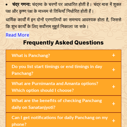
चंद्र गणना:
चंद्रमा के चरणों पर आधारित होती है। चंद्र मास में शुक्ल
पक्ष और कृष्ण पक्ष के माध्यम से तिथियाँ निर्धारित होती हैं।
धार्मिक कार्यों में इन दोनों प्रणालियों का समन्वय आवश्यक होता है, जिससे
कि शुभ कार्यों के लिए सर्वोत्तम मुहूर्त निकाला जा सके।
Read More
Frequently
Asked Questions
+
What is Panchang?
Do you list start timings or end timings in day
+
Panchang?
What are Purnimanta and Amanta options?
+
Which option should I choose?
What are the benefits of checking Panchang
+
daily on Sanatanjyoti?
Can I get notifications for daily Panchang on my
+
phone?