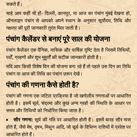
सकते हैं।
03/12/2026
10:57
Patallok
03/12/2026
23:0
चाहे आप कहीं भी हों- दिल्ली, कानपुर, या आज का पंचांग मुंबई देखना हो,
ऑनलाइन पंचांग से आपको अपने स्थान के अनुसार सूर्योदय, तिथि और
Patallok
-
नक्षत्र की पूरी जानकारी तुरंत मिल जाती है।
07/12/2026
02:21
07/12/2026
15:1
Swarglok
पंचांग कैलेंडर से बनाएं पूरे साल की योजना
13/12/2026
03:26
Patallok
13/12/2026
16:4
पंचांग कैलेंडर एक दैनिक, मासिक और वार्षिक दृष्टि देता है जिसमें तिथियों,
पर्वों, ग्रहणों और शुभ मुहूर्तों की सटीक जानकारी होती है।
16/12/2026
22:45
Mrityulok
17/12/2026
11:1
यदि आप किसी विशेष दिन की योजना बना रहे हैं तो पहले उस दिन का तिथि
पंचांग या आज की तिथि का पंचांग ज़रूर देखें।
20/12/2026
09:12
Swarglok
20/12/2026
20:1
पंचांग की गणना कैसे होती है?
23/12/2026
10:48
Swarglok
23/12/2026
20:5
पंचांग की गणना एक जटिल प्रक्रिया है जो खगोलीय गणनाओं पर आधारित
26/12/2026
09:45
Mrityulok
26/12/2026
20:0
होती है। इसमें सूर्य, चंद्रमा और कुछ अन्य ग्रहों की स्थिति के आधार पर
समय और तिथियों को निर्धारित किया जाता है।
Mrityulok
29/12/2026
13:25
30/12/2026
01:0
सौर गणना:
सूर्य की गति पर आधारित होती है। इसमें बारह सौर मास
-
Patallok
होते हैं, जैसे मेष, वृषभ, मिथुन आदि, जो सूर्य के विभिन्न राशियों में प्रवेश पर
आधारित होते हैं।