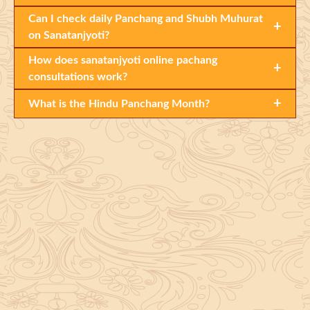
Can I check daily Panchang and Shubh Muhurat
+
on Sanatanjyoti?
How does sanatanjyoti online pachang
+
consultations work?
+
What is the Hindu Panchang Month?