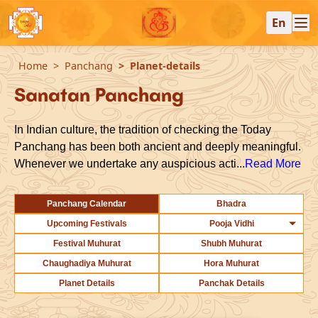
En
Home
Panchang
Planet-details
Sanatan Panchang
In Indian culture, the tradition of checking the Today
Panchang has been both ancient and deeply meaningful.
Whenever we undertake any auspicious acti...
Read More
Panchang Calendar
Bhadra
Upcoming Festivals
Pooja Vidhi
Festival Muhurat
Shubh Muhurat
Chaughadiya Muhurat
Hora Muhurat
Planet Details
Panchak Details