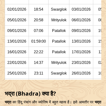
02/01/2026
18:54
Swarglok
03/01/2026
05:1
05/01/2026
20:58
Mrityulok
06/01/2026
08:0
09/01/2026
07:06
Patallok
09/01/2026
19:4
13/01/2026
01:59:00
Patallok
13/01/2026
15:1
16/01/2026
22:22
Patallok
17/01/2026
11:1
22/01/2026
14:37
Mrityulok
23/01/2026
02:2
25/01/2026
23:11
Swarglok
26/01/2026
10:1
29/01/2026
03:15:00
Swarglok
29/01/2026
13:5
भद्रा (Bhadra) क्या है?
February
, 2026
भद्रा
का हिंदू पंचांग और ज्योतिष में बहुत महत्व है। इसे आमतौर पर
भद्रा
Start
End