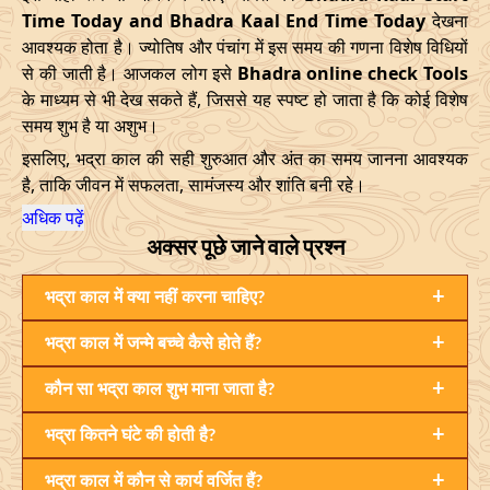
23/04/2026
20:49
Mrityulok
24/04/2026
08:0
Time Today and Bhadra Kaal End Time Today
देखना
आवश्यक होता है। ज्योतिष और पंचांग में इस समय की गणना विशेष विधियों
27/04/2026
06:10
Mrityulok
27/04/2026
18:1
से की जाती है। आजकल लोग इसे
Bhadra online check Tools
के माध्यम से भी देख सकते हैं, जिससे यह स्पष्ट हो जाता है कि कोई विशेष
30/04/2026
21:12
Patallok
01/05/2026
10:0
समय शुभ है या अशुभ।
May
, 2026
इसलिए, भद्रा काल की सही शुरुआत और अंत का समय जानना आवश्यक
है, ताकि जीवन में सफलता, सामंजस्य और शांति बनी रहे।
Start
End
Bhadra
अधिक पढ़ें
Name
अक्सर पूछे जाने वाले प्रश्न
Date
Time
Date
Tim
+
04/05/2026
भद्रा काल में क्या नहीं करना चाहिए?
16:12
Swarglok
05/05/2026
05:2
+
भद्रा काल में जन्मे बच्चे कैसे होते हैं?
08/05/2026
12:21
Patallok
09/05/2026
01:1
+
कौन सा भद्रा काल शुभ माना जाता है?
12/05/2026
03:08
Mrityulok
12/05/2026
14:5
+
भद्रा कितने घंटे की होती है?
15/05/2026
08:31
Swarglok
15/05/2026
18:5
+
भद्रा काल में कौन से कार्य वर्जित हैं?