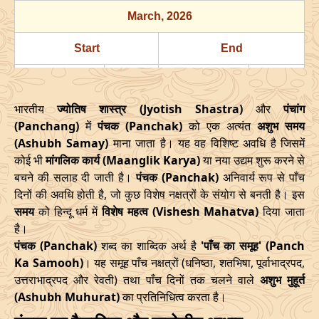
13/06/2026
16:07
Swarglok
14/06/2026
03:1
March
, 2026
18/06/2026
08:16
Mrityulok
08/06/2026
18:5
Start
End
Mrityulok
21/06/2026
15:21
22/06/2026
03:3
Date
Time
Date
Time
-
Patallok
भारतीय
ज्योतिष शास्त्र (Jyotish Shastra)
और
पंचांग
16/03/2026
18:08
21/03/2026
02:27
25/06/2026
07:11
Patallok
25/06/2026
20:0
(Panchang)
में
पंचक (Panchak)
को एक अत्यंत
अशुभ समय
(Ashubh Samay)
माना जाता है। यह वह विशिष्ट अवधि है जिसमें
April
, 2026
29/06/2026
03:06
Patallok
29/06/2026
16:1
कोई भी
मांगलिक कार्य (Maanglik Karya)
या नया उद्यम शुरू करने से
बचने की सलाह दी जाती है।
पंचक (Panchak)
अनिवार्य रूप से पाँच
Start
End
July
, 2026
दिनों की अवधि होती है, जो कुछ विशेष नक्षत्रों के संयोग से बनती है। इस
Date
Time
Date
Time
समय
को हिन्दू धर्म में
विशेष महत्व (Vishesh Mahatva)
दिया जाता
Start
End
Bhadra
है।
Name
13/04/2026
3:38
17/04/2026
12:02
पंचक (Panchak)
शब्द का शाब्दिक अर्थ है
'पाँच का समूह' (Panch
Date
Time
Date
Tim
Ka Samooh)
। यह समूह पाँच नक्षत्रों (धनिष्ठा, शतभिषा, पूर्वाभाद्रपद,
May
, 2026
उत्तराभाद्रपद और रेवती) तथा पाँच दिनों तक चलने वाले
02/07/2026
22:29
Patallok
03/07/2026
अशुभ मुहूर्त
11:2
(Ashubh Muhurat)
का प्रतिनिधित्व करता है।
Start
End
06/07/2026
13:47
Mrityulok
07/07/2026
01:3