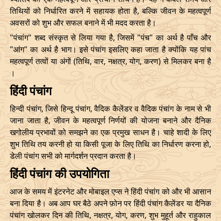
Date
Time
Date
Time
तिथियों को निर्धारित करने में सहायक होता है, बल्कि जीवन के महत्वपूर्ण
29/09/2026
06:12
Swarglok
29/09/2026
17:1
अवसरों को शुभ और सफल बनाने में भी मदद करता है।
14/12/2026
22:31
19/12/2026
15:57
"पंचांग" शब्द संस्कृत से लिया गया है, जिसमें "पंच" का अर्थ है पाँच और
October
, 2026
"आंग" का अर्थ है भाग। इसे पंचांग इसलिए कहा जाता है क्योंकि यह पांच
महत्वपूर्ण तत्वों या अंगों (तिथि, वार, नक्षत्र, योग, करण) से मिलकर बना है
Start
End
Bhadra
।
Name
हिंदी पंचांग
Date
Time
Date
Tim
हिन्दी पंचांग, जिसे हिन्दू पंचांग, वैदिक कैलेंडर व वैदिक पंचांग के नाम से भी
02/10/2026
10:15
Swarglok
02/10/2026
21:0
जाना जाता है, जीवन के महत्वपूर्ण निर्णयों की योजना बनाने और दैनिक
खगोलीय प्रभावों को समझने का एक प्रमुख साधन है। चाहे शादी के लिए
05/10/2026
15:00
Mrityulok
06/10/2026
02:0
शुभ तिथि तय करनी हो या किसी पूजा के लिए तिथि का निर्धारण करना हो,
Mrityulok
डेली पंचांग सभी को मार्गदर्शन प्रदान करता है।
08/10/2026
22:15
09/10/2026
09:5
-
Patallok
हिंदी पंचांग की उपयोगिता
14/10/2026
12:20
Swarglok
15/10/2026
01:1
आज के समय में इंटरनेट और मोबाइल एप्स ने हिंदी पंचांग को और भी आसान
बना दिया है। अब आप घर बैठे अपने फ़ोन पर हिंदी पंचांग कैलेंडर या दैनिक
18/10/2026
08:28
Patallok
18/10/2026
21:3
पंचांग खोलकर दिन की तिथि, नक्षत्र, योग, करण, शुभ मुहूर्त और राहुकाल