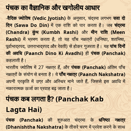
Start
End
06/07/2026
13:47
Mrityulok
07/07/2026
01:3
पंचक का वैज्ञानिक और खगोलीय आधार
Date
Time
Date
Time
09/07/2026
21:27
Swarglok
10/07/2026
08:1
-
वैदिक ज्योतिष (Vedic Jyotish)
के अनुसार, चंद्रमा लगभग
सवा दो
दिन (Sawa Do Din)
में एक राशि को पार करता है। जब
चंद्रमा
10/05/2026
12:06
14/05/2026
22:43
12/07/2026
22:29
Swarglok
13/07/2026
08:3
(Chandra) कुंभ (Kumbh Rashi)
और
मीन राशि (Meen
Rashi)
में भ्रमण करता है, तो यह पाँच नक्षत्रों (धनिष्ठा, शतभिषा,
June
, 2026
17/07/2026
17:35
Mrityulok
18/07/2026
04:4
पूर्वाभाद्रपद, उत्तराभाद्रपद और रेवती) से होकर गुजरता है। यह
पांच दिनों
की अवधि (Paanch Dino Ki Avadhi)
ही
पंचक (Panchak)
Start
End
21/07/2026
04:02
Patallok
21/07/2026
16:3
कहलाती है।
Date
Time
Date
Time
भारतीय ज्योतिष में 27 नक्षत्र हैं, और
पंचक (Panchak)
अंतिम पाँच
24/07/2026
22:23
Swarglok
25/07/2026
11:3
नक्षत्रों के संयोग से बनता है। ये
पाँच नक्षत्र (Paanch Nakshatra)
06/06/2026
18:58
11/06/2026
8:15
अपनी प्रकृति में उग्र और अस्थिर माने जाते हैं, जिससे इस अवधि में
28/07/2026
18:18
Patallok
29/07/2026
08:1
नकारात्मक ऊर्जा का प्रवाह बढ़ जाता है।
July
, 2026
August
, 2026
पंचक कब लगता है? (Panchak Kab
Start
End
Lagta Hai)
Start
End
Bhadra
Name
Date
Time
Date
Time
पंचक (Panchak)
की शुरुआत चंद्रमा के
धनिष्ठा नक्षत्र
Date
Time
Date
Tim
(Dhanishtha Nakshatra)
के तीसरे चरण में प्रवेश करने के साथ