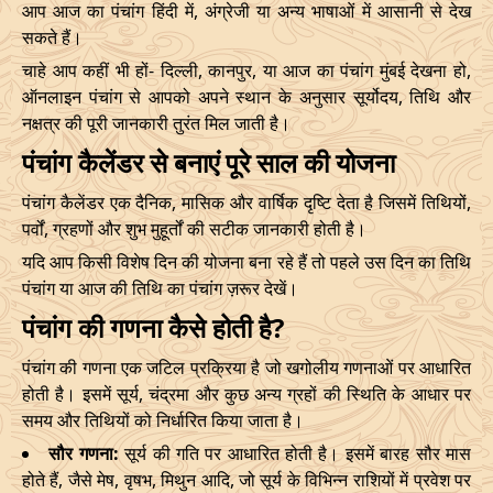
Name
आप आज का पंचांग हिंदी में, अंग्रेजी या अन्य भाषाओं में आसानी से देख
Date
Time
Date
Tim
सकते हैं।
03/12/2026
10:57
Patallok
03/12/2026
23:0
चाहे आप कहीं भी हों- दिल्ली, कानपुर, या आज का पंचांग मुंबई देखना हो,
ऑनलाइन पंचांग से आपको अपने स्थान के अनुसार सूर्योदय, तिथि और
Patallok
-
नक्षत्र की पूरी जानकारी तुरंत मिल जाती है।
07/12/2026
02:21
07/12/2026
15:1
Swarglok
पंचांग कैलेंडर से बनाएं पूरे साल की योजना
13/12/2026
03:26
Patallok
13/12/2026
16:4
पंचांग कैलेंडर एक दैनिक, मासिक और वार्षिक दृष्टि देता है जिसमें तिथियों,
पर्वों, ग्रहणों और शुभ मुहूर्तों की सटीक जानकारी होती है।
16/12/2026
22:45
Mrityulok
17/12/2026
11:1
यदि आप किसी विशेष दिन की योजना बना रहे हैं तो पहले उस दिन का तिथि
पंचांग या आज की तिथि का पंचांग ज़रूर देखें।
20/12/2026
09:12
Swarglok
20/12/2026
20:1
पंचांग की गणना कैसे होती है?
23/12/2026
10:48
Swarglok
23/12/2026
20:5
पंचांग की गणना एक जटिल प्रक्रिया है जो खगोलीय गणनाओं पर आधारित
26/12/2026
09:45
Mrityulok
26/12/2026
20:0
होती है। इसमें सूर्य, चंद्रमा और कुछ अन्य ग्रहों की स्थिति के आधार पर
समय और तिथियों को निर्धारित किया जाता है।
Mrityulok
29/12/2026
13:25
30/12/2026
01:0
सौर गणना:
सूर्य की गति पर आधारित होती है। इसमें बारह सौर मास
-
Patallok
होते हैं, जैसे मेष, वृषभ, मिथुन आदि, जो सूर्य के विभिन्न राशियों में प्रवेश पर