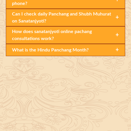
phone?
Can I check daily Panchang and Shubh Muhurat
+
on Sanatanjyoti?
How does sanatanjyoti online pachang
+
consultations work?
+
What is the Hindu Panchang Month?