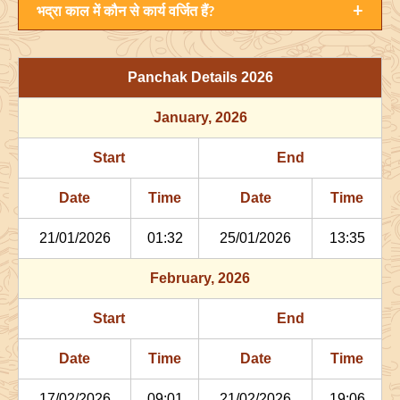
+
भद्रा काल में कौन से कार्य वर्जित हैं?
20/05/2026
00:42
Swarglok
20/05/2026
11:0
23/05/2026
05:04
Mrityulok
23/05/2026
16:4
Panchak Details
2026
26/05/2026
17:45
Patallok
27/05/2026
06:2
January
, 2026
30/05/2026
11:57
Swarglok
31/05/2026
01:0
Start
End
June
, 2026
Date
Time
Date
Time
Start
End
Bhadra
21/01/2026
01:32
25/01/2026
13:35
Name
Date
Time
Date
Tim
February
, 2026
03/06/2026
08:11
Patallok
03/06/2026
21:2
Start
End
07/06/2026
02:42
Mrityulok
07/06/2026
15:0
Date
Time
Date
Time
10/06/2026
13:46
Mrityulok
11/06/2026
00:5
17/02/2026
09:01
21/02/2026
19:06