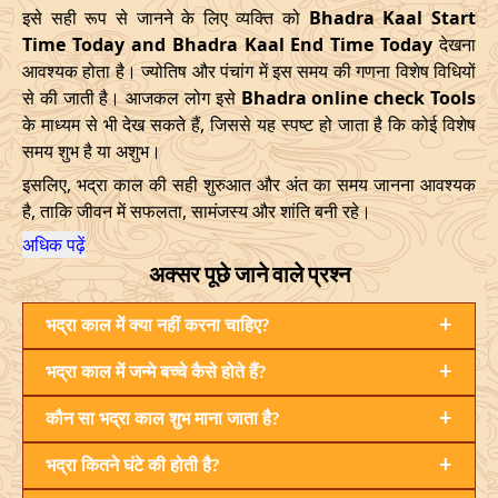
इसे सही रूप से जानने के लिए व्यक्ति को
Bhadra Kaal Start
23/04/2026
20:49
Mrityulok
24/04/2026
08:0
Time Today and Bhadra Kaal End Time Today
देखना
आवश्यक होता है। ज्योतिष और पंचांग में इस समय की गणना विशेष विधियों
27/04/2026
06:10
Mrityulok
27/04/2026
18:1
से की जाती है। आजकल लोग इसे
Bhadra online check Tools
के माध्यम से भी देख सकते हैं, जिससे यह स्पष्ट हो जाता है कि कोई विशेष
30/04/2026
21:12
Patallok
01/05/2026
10:0
समय शुभ है या अशुभ।
May
, 2026
इसलिए, भद्रा काल की सही शुरुआत और अंत का समय जानना आवश्यक
है, ताकि जीवन में सफलता, सामंजस्य और शांति बनी रहे।
Start
End
Bhadra
अधिक पढ़ें
Name
अक्सर पूछे जाने वाले प्रश्न
Date
Time
Date
Tim
+
04/05/2026
भद्रा काल में क्या नहीं करना चाहिए?
16:12
Swarglok
05/05/2026
05:2
+
भद्रा काल में जन्मे बच्चे कैसे होते हैं?
08/05/2026
12:21
Patallok
09/05/2026
01:1
+
कौन सा भद्रा काल शुभ माना जाता है?
12/05/2026
03:08
Mrityulok
12/05/2026
14:5
+
भद्रा कितने घंटे की होती है?
15/05/2026
08:31
Swarglok
15/05/2026
18:5