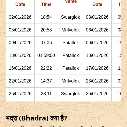
Name
Date
Time
Date
Tim
02/01/2026
18:54
Swarglok
03/01/2026
05:1
05/01/2026
20:58
Mrityulok
06/01/2026
08:0
09/01/2026
07:06
Patallok
09/01/2026
19:4
13/01/2026
01:59:00
Patallok
13/01/2026
15:1
16/01/2026
22:22
Patallok
17/01/2026
11:1
22/01/2026
14:37
Mrityulok
23/01/2026
02:2
25/01/2026
23:11
Swarglok
26/01/2026
10:1
29/01/2026
03:15:00
Swarglok
29/01/2026
13:5
भद्रा (Bhadra) क्या है?
February
, 2026