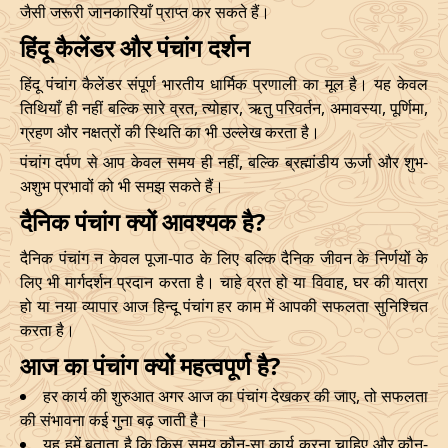
जैसी जरूरी जानकारियाँ प्राप्त कर सकते हैं।
22/10/2026
02:29
Mrityulok
22/10/2026
14:4
हिंदू कैलेंडर और पंचांग दर्शन
Mrityulok
हिंदू पंचांग कैलेंडर संपूर्ण भारतीय धार्मिक प्रणाली का मूल है। यह केवल
25/10/2026
11:57
-
25/10/2026
22:4
तिथियाँ ही नहीं बल्कि सारे व्रत, त्योहार, ऋतु परिवर्तन, अमावस्या, पूर्णिमा,
Swarglok
ग्रहण और नक्षत्रों की स्थिति का भी उल्लेख करता है।
पंचांग दर्पण से आप केवल समय ही नहीं, बल्कि ब्रह्मांडीय ऊर्जा और शुभ-
28/10/2026
14:36
Swarglok
29/10/2026
01:0
अशुभ प्रभावों को भी समझ सकते हैं।
Swarglok
दैनिक पंचांग क्यों आवश्यक है?
31/10/2026
16:57
-
01/11/2026
03:4
Mrityulok
दैनिक पंचांग न केवल पूजा-पाठ के लिए बल्कि दैनिक जीवन के निर्णयों के
लिए भी मार्गदर्शन प्रदान करता है। चाहे व्रत हो या विवाह, घर की यात्रा
November
, 2026
हो या नया व्यापार आज हिन्दू पंचांग हर काम में आपकी सफलता सुनिश्चित
करता है।
Start
End
Bhadra
आज का पंचांग क्यों महत्वपूर्ण है?
Name
Date
Time
Date
Tim
हर कार्य की शुरुआत अगर आज का पंचांग देखकर की जाए, तो सफलता
की संभावना कई गुना बढ़ जाती है।
03/11/2026
23:28
Mrityulok
04/11/2026
11:0
यह हमें बताता है कि किस समय कौन-सा कार्य करना चाहिए और कौन-