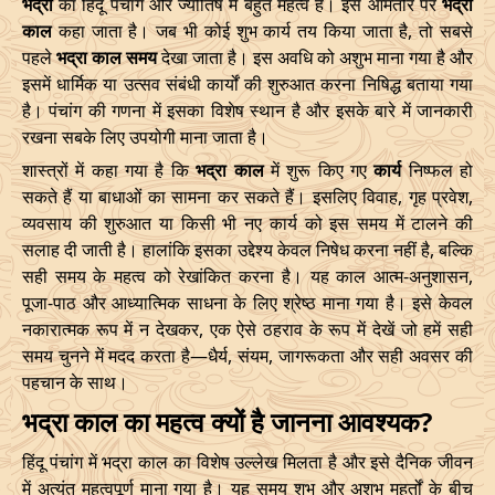
भद्रा
का हिंदू पंचांग और ज्योतिष में बहुत महत्व है। इसे आमतौर पर
भद्रा
Start
End
काल
कहा जाता है। जब भी कोई शुभ कार्य तय किया जाता है, तो सबसे
Bhadra
पहले
भद्रा काल समय
देखा जाता है। इस अवधि को अशुभ माना गया है और
Name
Date
Time
Date
Tim
इसमें धार्मिक या उत्सव संबंधी कार्यों की शुरुआत करना निषिद्ध बताया गया
है। पंचांग की गणना में इसका विशेष स्थान है और इसके बारे में जानकारी
01/02/2026
05:42
Mrityulok
01/02/2026
16:44
रखना सबके लिए उपयोगी माना जाता है।
शास्त्रों में कहा गया है कि
भद्रा काल
में शुरू किए गए
कार्य
निष्फल हो
04/02/2026
12:24
Mrityulok
05/02/2026
00:0
सकते हैं या बाधाओं का सामना कर सकते हैं। इसलिए विवाह, गृह प्रवेश,
08/02/2026
02:55:00
Patallok
08/02/2026
15:5
व्यवसाय की शुरुआत या किसी भी नए कार्य को इस समय में टालने की
सलाह दी जाती है। हालांकि इसका उद्देश्य केवल निषेध करना नहीं है, बल्कि
11/02/2026
23:10
Swarglok
12/02/2026
12:2
सही समय के महत्व को रेखांकित करना है। यह काल आत्म-अनुशासन,
पूजा-पाठ और आध्यात्मिक साधना के लिए श्रेष्ठ माना गया है। इसे केवल
15/02/2026
17:04
Patallok
16/02/2026
05:2
नकारात्मक रूप में न देखकर, एक ऐसे ठहराव के रूप में देखें जो हमें सही
समय चुनने में मदद करता है—धैर्य, संयम, जागरूकता और सही अवसर की
21/02/2026
01:49:00
Mrityulok
21/02/2026
13:0
पहचान के साथ।
भद्रा काल का महत्व क्यों है जानना आवश्यक?
24/02/2026
07:02
Swarglok
24/02/2026
17:5
हिंदू पंचांग में भद्रा काल का विशेष उल्लेख मिलता है और इसे दैनिक जीवन
27/02/2026
11:32
Swarglok
27/02/2026
22:3
में अत्यंत महत्वपूर्ण माना गया है। यह समय शुभ और अशुभ मुहूर्तों के बीच