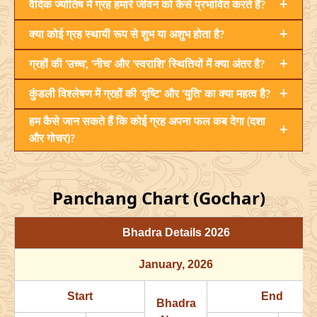
+
वैदिक ज्योतिष में ग्रह हमारे जीवन को कैसे प्रभावित करते हैं?
+
क्या कोई ग्रह स्थायी रूप से शुभ या अशुभ होता है?
+
ग्रहों की 'उच्च', 'नीच' और 'स्वराशि' स्थितियों में क्या अंतर है?
+
कुंडली विश्लेषण में ग्रहों की 'दृष्टि' और 'युति' का क्या महत्व है?
हम कैसे जान सकते हैं कि कोई ग्रह अपना फल कब देगा (दशा
+
और गोचर)?
Panchang Chart (Gochar)
Bhadra Details
2026
January
, 2026
Start
End
Bhadra