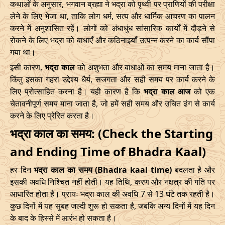
कथाओं के अनुसार, भगवान ब्रह्मा ने भद्रा को पृथ्वी पर प्राणियों की परीक्षा
28/03/2026
20:16
Mrityulok
29/03/2026
07:4
लेने के लिए भेजा था, ताकि लोग धर्म, सत्य और धार्मिक आचरण का पालन
करने में अनुशासित रहें। लोगों को अंधाधुंध सांसारिक कार्यों में दौड़ने से
April
, 2026
रोकने के लिए भद्रा को बाधाएँ और कठिनाइयाँ उत्पन्न करने का कार्य सौंपा
गया था।
Start
End
Bhadra
इसी कारण,
भद्रा काल
को अशुभता और बाधाओं का समय माना जाता है।
Name
किंतु इसका गहरा उद्देश्य धैर्य, सजगता और सही समय पर कार्य करने के
Date
Time
Date
Tim
लिए प्रोत्साहित करना है। यही कारण है कि
भद्रा काल आज
को एक
01/04/2026
07:07
Mrityulok
01/04/2026
19:2
चेतावनीपूर्ण समय माना जाता है, जो हमें सही समय और उचित ढंग से कार्य
करने के लिए प्रेरित करता है।
04/04/2026
23:04
Patallok
05/04/2026
11:5
भद्रा काल का समय: (Check the Starting
08/04/2026
19:01
Patallok
09/04/2026
08:0
and Ending Time of Bhadra Kaal)
हर दिन
भद्रा काल का समय (Bhadra kaal time)
बदलता है और
12/04/2026
12:56
Patallok
13/04/2026
01:1
इसकी अवधि निश्चित नहीं होती। यह तिथि, करण और नक्षत्र की गति पर
15/04/2026
22:32
Mrityulok
16/04/2026
09:3
आधारित होता है। प्रायः भद्रा काल की अवधि 7 से 13 घंटे तक रहती है।
कुछ दिनों में यह सुबह जल्दी शुरू हो सकता है, जबकि अन्य दिनों में यह दिन
20/04/2026
17:51
Swarglok
21/04/2026
04:1
के बाद के हिस्से में आरंभ हो सकता है।