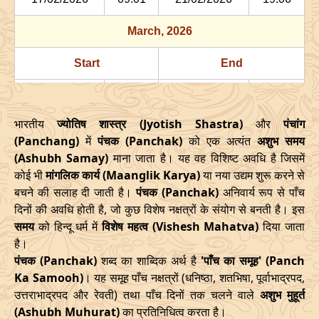
13/06/2026
16:07
Swarglok
14/06/2026
03:1
March
, 2026
18/06/2026
08:16
Mrityulok
08/06/2026
18:5
Start
End
Mrityulok
21/06/2026
15:21
22/06/2026
03:3
Date
Time
Date
Time
-
Patallok
भारतीय
ज्योतिष शास्त्र (Jyotish Shastra)
और
पंचांग
16/03/2026
18:08
21/03/2026
02:27
25/06/2026
07:11
Patallok
25/06/2026
20:0
(Panchang)
में
पंचक (Panchak)
को एक अत्यंत
अशुभ समय
(Ashubh Samay)
माना जाता है। यह वह विशिष्ट अवधि है जिसमें
April
, 2026
29/06/2026
03:06
Patallok
29/06/2026
16:1
कोई भी
मांगलिक कार्य (Maanglik Karya)
या नया उद्यम शुरू करने से
बचने की सलाह दी जाती है।
पंचक (Panchak)
अनिवार्य रूप से पाँच
Start
End
July
, 2026
दिनों की अवधि होती है, जो कुछ विशेष नक्षत्रों के संयोग से बनती है। इस
Date
Time
Date
Time
समय
को हिन्दू धर्म में
विशेष महत्व (Vishesh Mahatva)
दिया जाता
Start
End
Bhadra
है।
Name
13/04/2026
3:38
17/04/2026
12:02
पंचक (Panchak)
शब्द का शाब्दिक अर्थ है
'पाँच का समूह' (Panch
Date
Time
Date
Tim
Ka Samooh)
। यह समूह पाँच नक्षत्रों (धनिष्ठा, शतभिषा, पूर्वाभाद्रपद,
May
, 2026
उत्तराभाद्रपद और रेवती) तथा पाँच दिनों तक चलने वाले
02/07/2026
22:29
Patallok
03/07/2026
अशुभ मुहूर्त
11:2
(Ashubh Muhurat)
का प्रतिनिधित्व करता है।