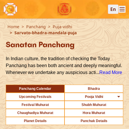
En
Home
Panchang
Puja-vidhi
Sarvato-bhadra-mandala-puja
Sanatan Panchang
In Indian culture, the tradition of checking the Today
Panchang has been both ancient and deeply meaningful.
Whenever we undertake any auspicious acti...
Read More
Panchang Calendar
Bhadra
Upcoming Festivals
Pooja Vidhi
Festival Muhurat
Shubh Muhurat
Chaughadiya Muhurat
Hora Muhurat
Planet Details
Panchak Details