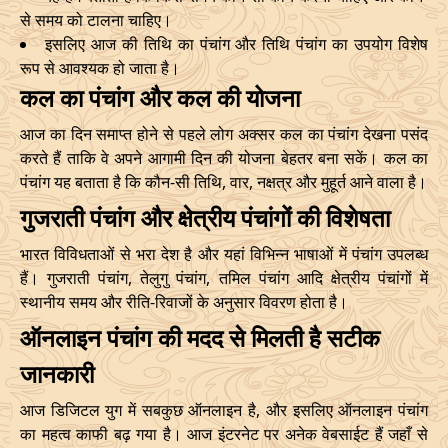
से समय को टालना चाहिए।
07/11/2026
10:48
Patallok
07/11/2026
23:0
इसलिए आज की तिथि का पंचांग और तिथि पंचांग का उपयोग विशेष
रूप से आवश्यक हो जाता है।
13/11/2026
07:26
Patallok
13/11/2026
20:4
कल का पंचांग और कल की योजना
Patallok
-
आज का दिन समाप्त होने से पहले लोग अक्सर कल का पंचांग देखना पसंद
17/11/2026
04:19
17/11/2026
17:1
Mrityulok
करते हैं ताकि वे अपने आगामी दिन की योजना बेहतर बना सकें। कल का
पंचांग यह बताता है कि कौन-सी तिथि, वार, नक्षत्र और मुहूर्त आने वाला है।
20/11/2026
18:53
Mrityulok
21/11/2026
06:3
गुजराती पंचांग और क्षेत्रीय पंचांगों की विशेषता
23/11/2026
23:42
Swarglok
24/11/2026
10:0
भारत विविधताओं से भरा देश है और यहां विभिन्न भाषाओं में पंचांग उपलब्ध
हैं। गुजराती पंचांग, तेलुगु पंचांग, तमिल पंचांग आदि क्षेत्रीय पंचांगों में
26/11/2026
20:32
Swarglok
27/11/2026
09:4
स्थानीय समय और रीति-रिवाजों के अनुसार विवरण होता है।
30/11/2026
01:46
Mrityulok
30/11/2026
12:5
ऑनलाइन पंचांग की मदद से मिलती है सटीक
जानकारी
December
, 2026
आज डिजिटल युग में सबकुछ ऑनलाइन है, और इसलिए ऑनलाइन पंचांग
Start
End
Bhadra
का महत्व काफी बढ़ गया है। आज इंटरनेट पर अनेक वेबसाईट हैं जहाँ से