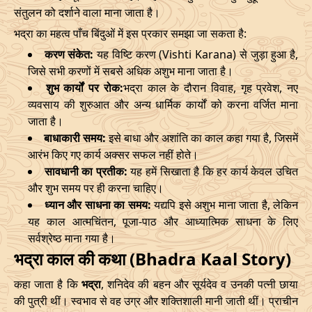
संतुलन को दर्शाने वाला माना जाता है।
March
, 2026
भद्रा का महत्व पाँच बिंदुओं में इस प्रकार समझा जा सकता है:
Start
End
Bhadra
करण संकेत:
यह विष्टि करण (Vishti Karana) से जुड़ा हुआ है,
Name
जिसे सभी करणों में सबसे अधिक अशुभ माना जाता है।
Date
Time
Date
Tim
शुभ कार्यों पर रोक:
भद्रा काल के दौरान विवाह, गृह प्रवेश, नए
व्यवसाय की शुरुआत और अन्य धार्मिक कार्यों को करना वर्जित माना
02/03/2026
17:55
Mrityulok
03/03/2026
05:3
जाता है।
बाधाकारी समय:
इसे बाधा और अशांति का काल कहा गया है, जिसमें
06/03/2026
05:28
Patallok
06/03/2026
17:5
आरंभ किए गए कार्य अक्सर सफल नहीं होते।
सावधानी का प्रतीक:
यह हमें सिखाता है कि हर कार्य केवल उचित
09/03/2026
23:27
Swarglok
10/03/2026
12:4
और शुभ समय पर ही करना चाहिए।
13/03/2026
19:19:00
Patallok
14/03/2026
08:1
ध्यान और साधना का समय:
यद्यपि इसे अशुभ माना जाता है, लेकिन
यह काल आत्मचिंतन, पूजा-पाठ और आध्यात्मिक साधना के लिए
17/03/2026
09:22
Mrityulok
17/03/2026
20:5
सर्वश्रेष्ठ माना गया है।
भद्रा काल की कथा (Bhadra Kaal Story)
22/03/2026
10:35
Swarglok
22/03/2026
21:1
कहा जाता है कि
भद्रा
, शनिदेव की बहन और सूर्यदेव व उनकी पत्नी छाया
25/03/2026
13:49
Swarglok
26/03/2026
00:4
की पुत्री थीं। स्वभाव से वह उग्र और शक्तिशाली मानी जाती थीं। प्राचीन