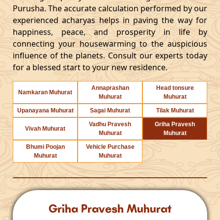
Purusha. The accurate calculation performed by our
experienced acharyas helps in paving the way for
happiness, peace, and prosperity in life by
connecting your housewarming to the auspicious
influence of the planets. Consult our experts today
for a blessed start to your new residence.
Annaprashan
Head tonsure
Namkaran Muhurat
Muhurat
Muhurat
Upanayana Muhurat
Sagai Muhurat
Tilak Muhurat
Vadhu Pravesh
Griha Pravesh
Vivah Muhurat
Muhurat
Muhurat
Bhumi Poojan
Vehicle Purchase
Muhurat
Muhurat
Griha Pravesh Muhurat