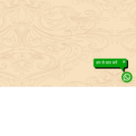
×
हम से बात करें
About Sanatan Jyoti
The main Objective of Sanatan Jyoti is to easily convey the
complete knowledge, tradition and beliefs contained in the Sanatan