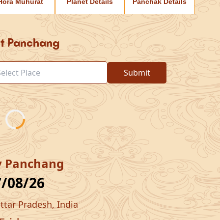
Hora Muhurat
Planet Details
Panchak Details
ct Panchang
Submit
y Panchang
7/08/26
ttar Pradesh, India