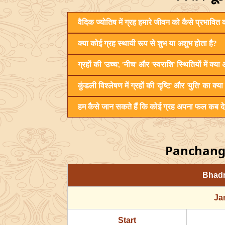
वैदिक ज्योतिष में ग्रह हमारे जीवन को कैसे प्रभावित क
क्या कोई ग्रह स्थायी रूप से शुभ या अशुभ होता है?
ग्रहों की 'उच्च', 'नीच' और 'स्वराशि' स्थितियों में क्या 
कुंडली विश्लेषण में ग्रहों की 'दृष्टि' और 'युति' का क्या
हम कैसे जान सकते हैं कि कोई ग्रह अपना फल कब द
Panchang 
Bhadr
Ja
Start