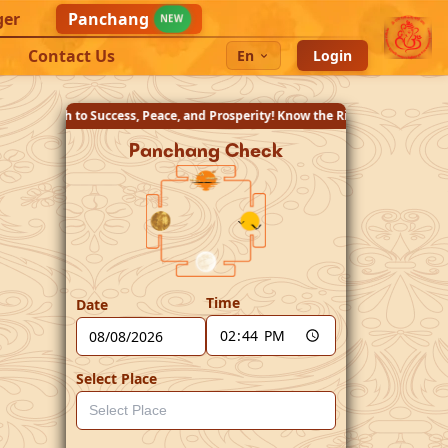
ger
Panchang
NEW
Contact Us
En
Login
, and Prosperity! Know the Right Ritual for You!
Panchang Check
Time
Date
Select Place