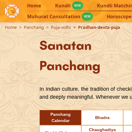
Home
Kundli
Kundli Matchi
NEW
Muhurat Consultation
Horoscope
NEW
Home
Panchang
Puja-vidhi
Pradhan-devta-puja
Sanatan
Panchang
In Indian culture, the tradition of ch
and deeply meaningful. Whenever we un
Panchang
Bhadra
Calendar
Chaughadiya