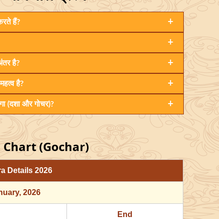
+
रते हैं?
+
+
अंतर है?
+
 महत्व है?
+
ेगा (दशा और गोचर)?
Chart (Gochar)
a Details
2026
nuary
, 2026
End