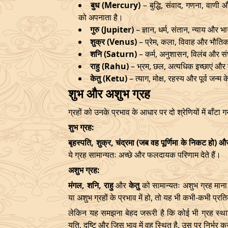
बुध (Mercury)
– बुद्धि, संवाद, गणना, वाणी
को अपनाता है।
गुरु (Jupiter)
– ज्ञान, धर्म, संतान, न्याय और भ
शुक्र (Venus)
– प्रेम, कला, विवाह और भौतिक 
शनि (Saturn)
– कर्म, अनुशासन, विलंब और संघ
राहु (Rahu)
– भ्रम, छल, अत्यधिक इच्छाएं औ
केतु (Ketu)
– त्याग, मोक्ष, रहस्य और पूर्व जन्
शुभ और अशुभ ग्रह
ग्रहों को उनके प्रभाव के आधार पर दो श्रेणियों में बाँटा
शुभ ग्रह:
बृहस्पति, शुक्र, चंद्रमा (जब वह पूर्णिमा के निकट हो) औ
ये ग्रह सामान्यतः अच्छे और फलदायक परिणाम देते हैं।
अशुभ ग्रह:
मंगल, शनि, राहु
और
केतु
को सामान्यतः अशुभ ग्रह माना 
या अशुभ ग्रहों के प्रभाव में हो, तो यह भी कभी-कभी प्
लेकिन यह समझना बेहद जरूरी है कि कोई भी ग्रह स्थाय
युति, दृष्टि और जिस भाव में वह स्थित है, उस पर निर्भर 