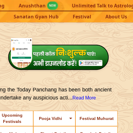
ng
Anushthan
Unlimited Talk to Astrolo
NEW
Sanatan Gyan Hub
Festival
About Us
Rituals: The Path to Success, Peace
ecking the Today Panchang has been both ancient
dertake any auspicious acti...
Read More
Upcoming
Pooja Vidhi
Festival Muhurat
Festivals