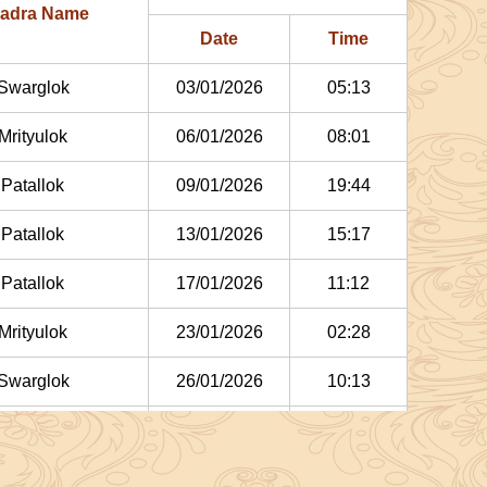
adra Name
Date
Time
Swarglok
03/01/2026
05:13
Mrityulok
06/01/2026
08:01
Patallok
09/01/2026
19:44
Patallok
13/01/2026
15:17
Patallok
17/01/2026
11:12
Mrityulok
23/01/2026
02:28
Swarglok
26/01/2026
10:13
Swarglok
29/01/2026
13:55
bruary
, 2026