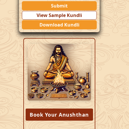
Submit
View Sample Kundli
Download Kundli
Book Your Anushthan