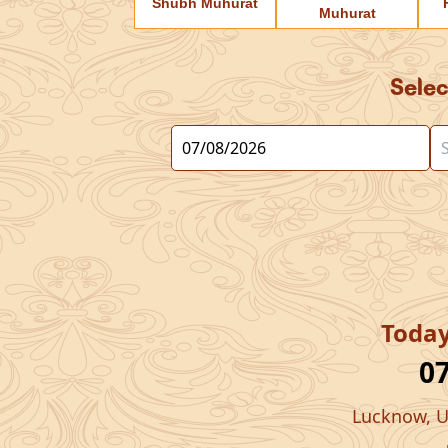
Shubh Muhurat
Muhurat
Sele
Toda
0
Lucknow, U