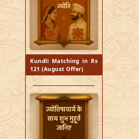
Kundli Matching in Rs
121 (August Offer)