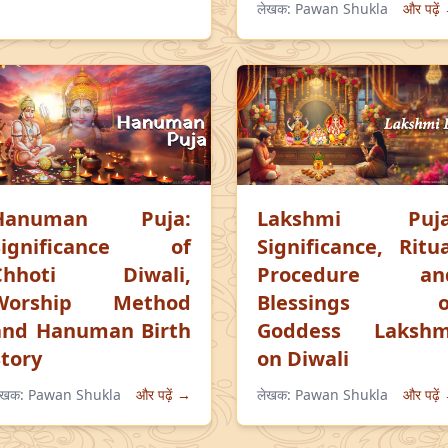
लेखक:
Pawan Shukla
और पढ़ें
Hanuman Puja:
Lakshmi Puja
Significance of
Significance, Ritua
Chhoti Diwali,
Procedure an
Worship Method
Blessings o
and Hanuman Birth
Goddess Lakshm
Story
on Diwali
ेखक:
Pawan Shukla
और पढ़ें →
लेखक:
Pawan Shukla
और पढ़ें