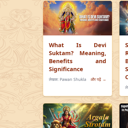
What Is Devi
Suktam? Meaning,
Benefits and
Significance
लेखक:
Pawan Shukla
और पढ़ें →
ल