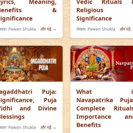
Lyrics, Meaning,
Vedic Rituals 
Benefits &
Religious
Significance
Significance
ेखक:
Pawan Shukla
और पढ़ें →
लेखक:
Pawan Shukla
और पढ़ें
Jagaddhatri Puja:
What i
Significance, Puja
Navapatrika Puja
Vidhi and Divine
Complete Rituals
Blessings
Importance an
Benefits
ेखक:
Pawan Shukla
और पढ़ें →