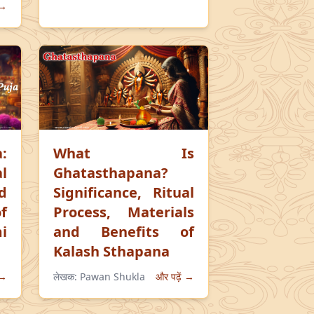
 →
:
What Is
l
Ghatasthapana?
d
Significance, Ritual
f
Process, Materials
i
and Benefits of
Kalash Sthapana
 →
लेखक:
Pawan Shukla
और पढ़ें →