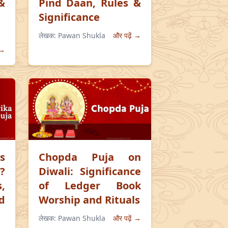
&
Pind Daan, Rules &
Significance
लेखक:
Pawan Shukla
और पढ़ें →
 →
s
Chopda Puja on
?
Diwali: Significance
,
of Ledger Book
d
Worship and Rituals
लेखक:
Pawan Shukla
और पढ़ें →