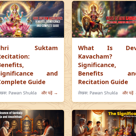
Shri Suktam
What Is Dev
Recitation:
Kavacham?
Benefits,
Significance,
Significance and
Benefits an
Complete Guide
Recitation Guide
ेखक:
Pawan Shukla
और पढ़ें →
लेखक:
Pawan Shukla
और पढ़ें