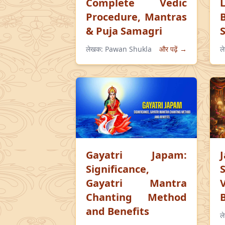
Complete Vedic
Procedure, Mantras
& Puja Samagri
लेखक:
Pawan Shukla
और पढ़ें →
ल
Gayatri Japam:
Significance,
Gayatri Mantra
Chanting Method
and Benefits
ल