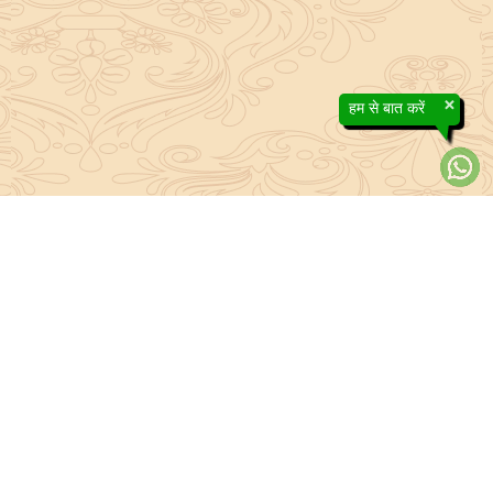
×
हम से बात करें
About Sanatan Jyoti
The main Objective of Sanatan Jyoti is to easily convey the
complete knowledge, tradition and beliefs contained in the Sanatan
system to the public.