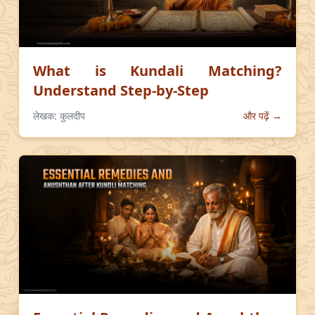
What is Kundali Matching?
Understand Step-by-Step
लेखक:
कुलदीप
और पढ़ें →