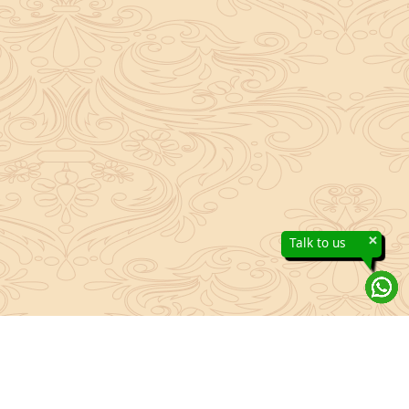
×
Talk to us
About Sanatan Jyoti