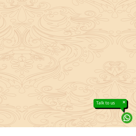
×
Talk to us